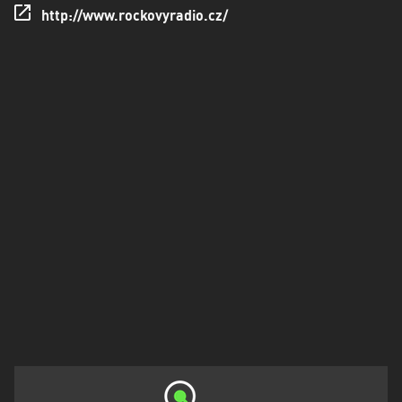
kraj
http://www.rockovyradio.cz/
Ústecký
kraj
Zlínský
kraj