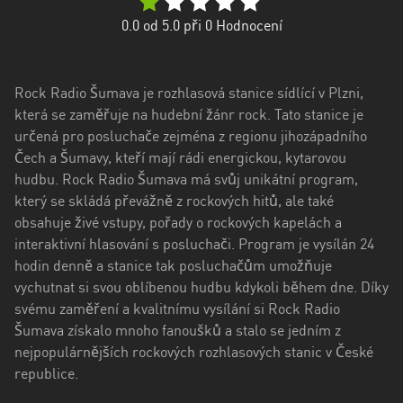
kraj
0.0
od 5.0 při
0
Hodnocení
Kraj
Vysočina
Rock Radio Šumava je rozhlasová stanice sídlící v Plzni,
Královéhradecký
která se zaměřuje na hudební žánr rock. Tato stanice je
kraj
určená pro posluchače zejména z regionu jihozápadního
Liberecký
Čech a Šumavy, kteří mají rádi energickou, kytarovou
kraj
hudbu. Rock Radio Šumava má svůj unikátní program,
který se skládá převážně z rockových hitů, ale také
Moravskoslezský
obsahuje živé vstupy, pořady o rockových kapelách a
kraj
interaktivní hlasování s posluchači. Program je vysílán 24
hodin denně a stanice tak posluchačům umožňuje
Pardubický
vychutnat si svou oblíbenou hudbu kdykoli během dne. Díky
kraj
svému zaměření a kvalitnímu vysílání si Rock Radio
Šumava získalo mnoho fanoušků a stalo se jedním z
Plzeňský
nejpopulárnějších rockových rozhlasových stanic v České
kraj
republice.
Středočeský