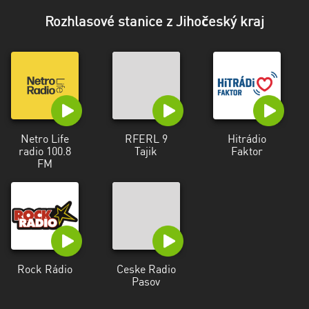
kraj
Rozhlasové stanice z Jihočeský kraj
Kraj
Vysočina
Královéhradecký
kraj
Liberecký
kraj
Netro Life
RFERL 9
Hitrádio
radio 100.8
Tajik
Faktor
FM
Moravskoslezský
kraj
Pardubický
kraj
Plzeňský
Rock Rádio
Ceske Radio
kraj
Pasov
Středočeský