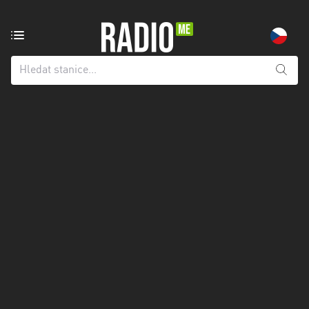
Rozhlasová
stanice
z:
Všechny
kraje
Hlavní
město
Praha
Jihočeský
kraj
Jihomoravský
kraj
Karlovarský