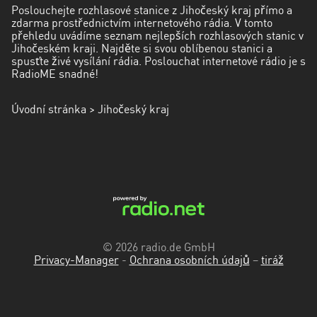
kraj
Poslouchejte rozhlasové stanice z Jihočeský kraj přímo a
zdarma prostřednictvím internetového rádia. V tomto
přehledu uvádíme seznam nejlepších rozhlasových stanic v
Ústecký
Jihočeském kraji. Najděte si svou oblíbenou stanici a
kraj
spusťte živé vysílání rádia. Poslouchat internetové rádio je s
RadioME snadné!
Zlínský
kraj
Úvodní stránka
> Jihočeský kraj
© 2026 radio.de GmbH
Privacy-Manager
-
Ochrana osobních údajů
–
tiráž