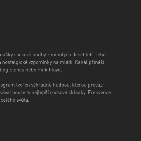
oušky rockové hudby z minulých desetiletí. Jeho
 a nostalgické vzpomínky na mládí. Kanál přináší
lling Stones nebo Pink Floyd.
program tvořen výhradně hudbou, kterou provází
ávat pouze ty nejlepší rockové skladby. Frekvence
 celého světa.