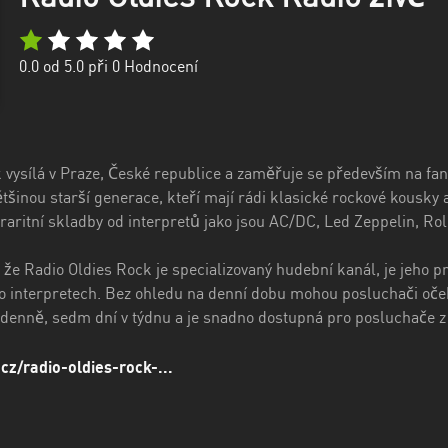
0.0
od 5.0 při
0
Hodnocení
 vysílá v Praze, České republice a zaměřuje se především na fan
tšinou starší generace, kteří mají rádi klasické rockové kousky
 raritní skladby od interpretů jako jsou AC/DC, Led Zeppelin, Ro
že Radio Oldies Rock je specializovaný hudební kanál, je jeho 
o interpretech. Bez ohledu na denní dobu mohou posluchači oček
n denně, sedm dní v týdnu a je snadno dostupná pro posluchače z
.cz/radio-oldies-rock-...