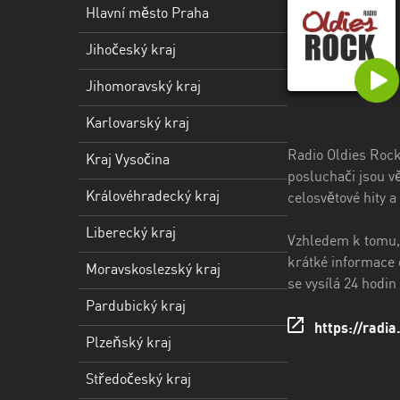
kraj
Hlavní město Praha
Kraj
Jihočeský kraj
Vysočina
Jihomoravský kraj
Královéhradecký
kraj
Karlovarský kraj
Liberecký
Radio Oldies Rock
Kraj Vysočina
kraj
posluchači jsou vě
Královéhradecký kraj
celosvětové hity a
Moravskoslezský
Liberecký kraj
kraj
Vzhledem k tomu, 
krátké informace 
Moravskoslezský kraj
Pardubický
se vysílá 24 hodi
kraj
Pardubický kraj
https://radia
Plzeňský
Plzeňský kraj
kraj
Středočeský kraj
Středočeský