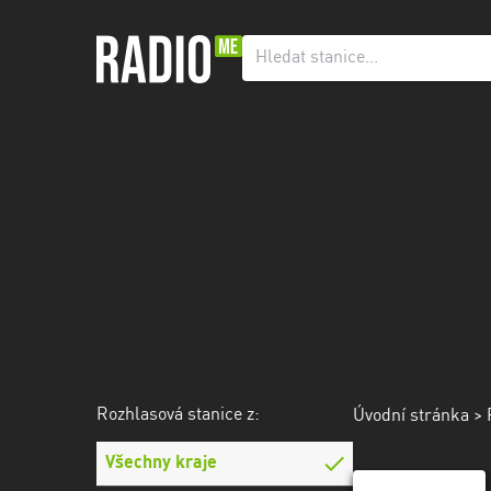
Rozhlasová
stanice
z:
Všechny
kraje
Hlavní
město
Praha
Jihočeský
kraj
Jihomoravský
Rozhlasová stanice z:
Úvodní stránka
>
kraj
Všechny kraje
Karlovarský