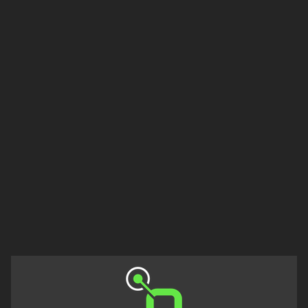
kraj
Ústecký
kraj
Zlínský
kraj