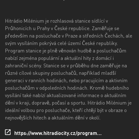
kraj
Kraj
Hitrádio Milénium je rozhlasová stanice sídlící v
Vysočina
Průhonicích u Prahy v České republice. Zaměřuje se
Královéhradecký
především na posluchače v Praze a středních Čechách, ale
kraj
svým vysíláním pokrývá celé území České republiky.
Program stanice je plně věnován hudbě a posluchačům
Liberecký
nabízí zejména populární a aktuální hity z domácí i
kraj
zahraniční scény. Stanice se v průběhu dne zaměřuje na
různé cílové skupiny posluchačů, například mladší
Moravskoslezský
generaci v ranních hodinách, nebo pracujícím a aktivním
kraj
posluchačům v odpoledních hodinách. Kromě hudebního
Pardubický
vysílání také nabízí aktualizované informace o aktuálním
kraj
dění v kraji, dopravě, počasí a sportu. Hitrádio Milénium je
ideální volbou pro posluchače, kteří chtějí být v obraze o
Plzeňský
nejnovějších hitech a aktuálním dění v okolí.
kraj
https://www.hitradiocity.cz/program...
Středočeský