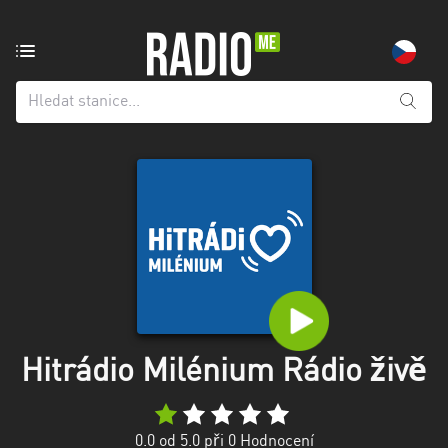
Rozhlasová
stanice
z:
Všechny
kraje
Hlavní
město
Praha
Jihočeský
kraj
Jihomoravský
Hitrádio Milénium Rádio živě
kraj
Karlovarský
0.0
od 5.0 při
0
Hodnocení