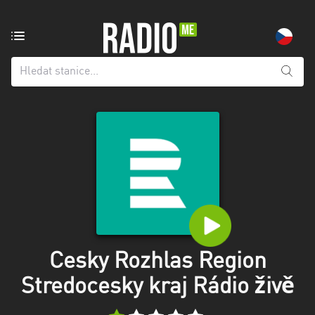
Rozhlasová
stanice
z:
Všechny
kraje
Hlavní
město
Praha
Jihočeský
kraj
Jihomoravský
Cesky Rozhlas Region
kraj
Stredocesky kraj Rádio živě
Karlovarský