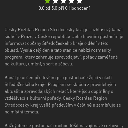
kraj
0.0
od 5.0 při
0
Hodnocení
Kraj
Vysočina
Cesky Rozhlas Region Stredocesky kraj je rozhlasový kanál
Královéhradecký
sídlící v Praze, v České republice. Jeho hlavním posláním je
kraj
informovat občany Středočeského kraje o dění v této
Liberecký
oblasti. Vysílá celý den a tato stanice nabízí rozmanitý
kraj
program, který zahrnuje zpravodajství, pořady zaměřené
na kulturu, umění, sport a zábavu.
Moravskoslezský
kraj
Kanál je určen především pro posluchače žijící v okolí
Středočeského kraje. Program se skládá z pravidelných
Pardubický
aktualit a zpravodajských relací, které jsou doplněny o
kraj
vzdělávací a kulturní pořady. Cesky Rozhlas Region
Stredocesky kraj vysílá především v češtině a zaměřuje se
Plzeňský
na místní témata.
kraj
Středočeský
Každý den se posluchači mohou těšit na zajímavé rozhovory