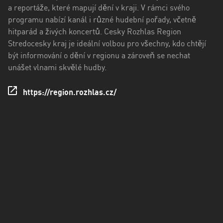
kraj
a reportáže, které mapují dění v kraji. V rámci svého
programu nabízí kanál i různé hudební pořady, včetně
Ústecký
hitparád a živých koncertů. Cesky Rozhlas Region
kraj
Stredocesky kraj je ideální volbou pro všechny, kdo chtějí
být informování o dění v regionu a zároveň se nechat
Zlínský
unášet vlnami skvělé hudby.
kraj
https://region.rozhlas.cz/