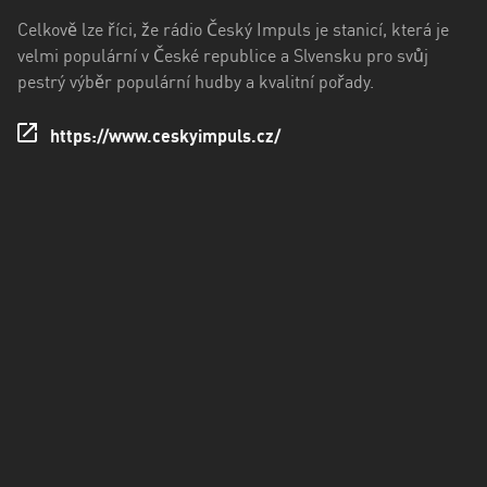
kraj
Celkově lze říci, že rádio Český Impuls je stanicí, která je
Ústecký
velmi populární v České republice a Slvensku pro svůj
kraj
pestrý výběr populární hudby a kvalitní pořady.
Zlínský
https://www.ceskyimpuls.cz/
kraj