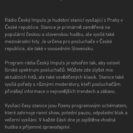
kraj
Kraj
Rádio Český Impuls je hudební stanicí vysílající z Prahy v
Vysočina
České republice. Stanice je primárně zaměřená na
Královéhradecký
populární českou a slovenskou hudbu, ale vysílá také
kraj
mezinárodní hity. Je určena pro posluchače v České
republice, ale také v sousedním Slovensku.
Liberecký
kraj
Program rádia Český Impuls je vytvořen tak, aby oslovil
široké spektrum posluchačů. Můžete zde slyšet mix
Moravskoslezský
aktuálních hitů, ale také osvědčených klasik. Stanice také
kraj
vysílá pořady s různými moderátory, kteří posluchačům
Pardubický
přinášejí informace o nejnovějších trendech a zábavu.
kraj
Vysílací časy stanice jsou řízeny programovým schématem,
Plzeňský
které zahrnuje ranní show, polední pauzu, odpolední blok a
kraj
večerní vysílání. V každé části dne je zajištěna vhodná
hudba a příjemné zpravodajství.
Středočeský