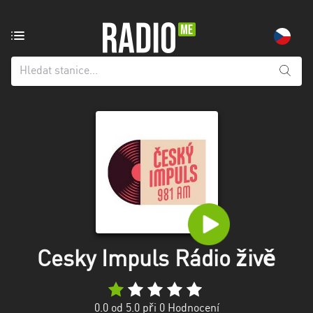
Rozhlasová
stanice
z:
Všechny
kraje
Hlavní
město
Praha
Jihočeský
kraj
Jihomoravský
Cesky Impuls Rádio živě
kraj
Karlovarský
0.0
od 5.0 při
0
Hodnocení