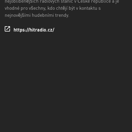
nejoblíbenějších rádiových stanic v České republice a je
kraj
vhodné pro všechny, kdo chtějí být v kontaktu s
Ústecký
nejnovějšími hudebními trendy.
kraj
https://hitradio.cz/
Zlínský
kraj