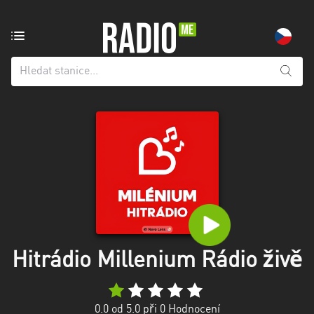
Rozhlasová
stanice
z:
Všechny
kraje
Hlavní
město
Praha
Jihočeský
kraj
Jihomoravský
Hitrádio Millenium Rádio živě
kraj
Karlovarský
0.0
od 5.0 při
0
Hodnocení