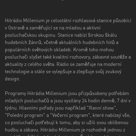
kraj
Kraj
Hitrádio Millenium je celostátní rozhlasová stanice působící
Vysočina
v Ostravě a zaměřující se na mladou a aktivní
Královéhradecký
posluchačskou skupinu. Stanice nabízí širokou škálu
kraj
hudebních žánrů, včetně aktuálních hudebních hitů a
populárních světových skladeb. Kromě toho mohou
Liberecký
posluchači slyšet také kvalitní rozhovory, zábavné soutěže a
kraj
aktuality z celého světa. Rádio se zaměřuje na moderní
technologie a stále se vylepšuje a zlepšuje svůj zvukový
Moravskoslezský
design.
kraj
Pardubický
Programy Hitrádia Millenium jsou přizpůsobeny potřebám
kraj
mladých posluchačů a jsou vysílány 24 hodin denně, 7 dní v
týdnu. Hlavními pořady jsou například "Ranní show",
Plzeňský
"Polední program" a "Večerní program", které nabízejí vše,
kraj
co posluchači potřebují k tomu, aby si užili svou oblíbenou
hudbu a zábavu. Hitrádio Millenium je rozhodně jednou z
Středočeský