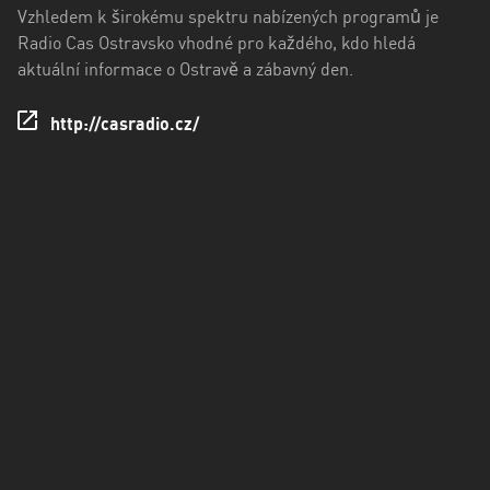
kraj
Vzhledem k širokému spektru nabízených programů je
Radio Cas Ostravsko vhodné pro každého, kdo hledá
Ústecký
aktuální informace o Ostravě a zábavný den.
kraj
http://casradio.cz/
Zlínský
kraj