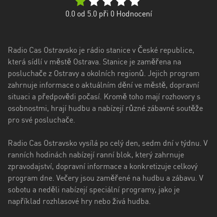
kraj
0.0
od 5.0 při
0
Hodnocení
Kraj
Vysočina
Radio Cas Ostravsko je rádio stanice v České republice,
Královéhradecký
která sídlí v městě Ostrava. Stanice je zaměřena na
kraj
posluchače z Ostravy a okolních regionů. Jejich program
Liberecký
zahrnuje informace o aktuálním dění ve městě, dopravní
kraj
situaci a předpovědi počasí. Kromě toho mají rozhovory s
osobnostmi, hrají hudbu a nabízejí různé zábavné soutěže
Moravskoslezský
pro své posluchače.
kraj
Radio Cas Ostravsko vysílá po celý den, sedm dní v týdnu. V
Pardubický
ranních hodinách nabízejí ranní blok, který zahrnuje
kraj
zpravodajství, dopravní informace a konkretizuje celkový
program dne. Večery jsou zaměřené na hudbu a zábavu. V
Plzeňský
sobotu a neděli nabízejí speciální programy, jako je
kraj
například rozhlasové hry nebo živá hudba.
Středočeský