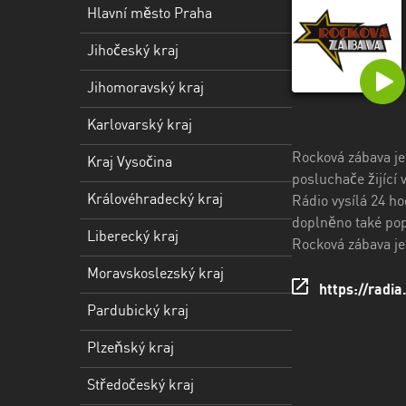
kraj
Hlavní město Praha
Kraj
Jihočeský kraj
Vysočina
Jihomoravský kraj
Královéhradecký
kraj
Karlovarský kraj
Liberecký
Rocková zábava je
Kraj Vysočina
kraj
posluchače žijící
Královéhradecký kraj
Rádio vysílá 24 ho
Moravskoslezský
doplněno také pop
Liberecký kraj
kraj
Rocková zábava je 
Moravskoslezský kraj
Pardubický
https://radia
kraj
Pardubický kraj
Plzeňský
Plzeňský kraj
kraj
Středočeský kraj
Středočeský