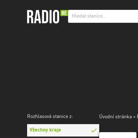
Rozhlasová
stanice
z:
Všechny
kraje
Hlavní
město
Praha
Jihočeský
kraj
Jihomoravský
Rozhlasová stanice z:
Úvodní stránka
> 
kraj
Všechny kraje
Karlovarský