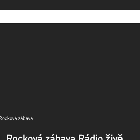
Rocková zábava
Rocková zábava Rádio živě